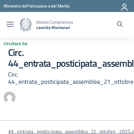
Vai ai contenuti
Vai al menu di navigazione
Vai al footer
Ministero dell'Istruzione e del Merito
Istituto Comprensivo
Leonida Montanari
circolare 44
Circ.
44_entrata_posticipata_assem
Circ.
44_entrata_posticipata_assemblea_21_ottobre
44_entrata_posticipata_assemblea_21_ottobre_2025.p