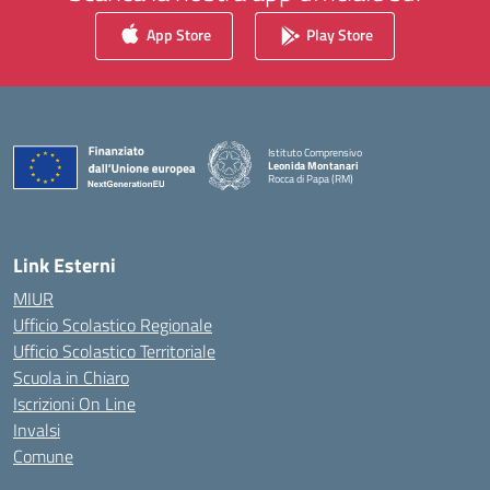
App Store
Play Store
Istituto Comprensivo
Leonida Montanari
Rocca di Papa (RM)
— Visita la pagina iniziale della scuola
Link Esterni
MIUR
Ufficio Scolastico Regionale
Ufficio Scolastico Territoriale
Scuola in Chiaro
Iscrizioni On Line
Invalsi
Comune