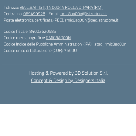
Indirizzo:
VIA C.BATTISTI,14 00044 ROCCA DI PAPA (RM)
Centralino:
069499928
Email:
rmic8aq00n@istruzione.it
Posta elettronica certificata (PEC):
rmic8aq00n@pec.istruzione.it
Codice fiscale: 84002620585
Codice meccanografico:
RMIC8AQ00N
Codice Indice delle Pubbliche Amministrazioni (IPA): istsc_rmic8aq00n
Codice unico di fatturazione (CUF): 7JVJUU
Hosting & Powered by 3D Solution S.r.l.
Concept & Design by Designers Italia