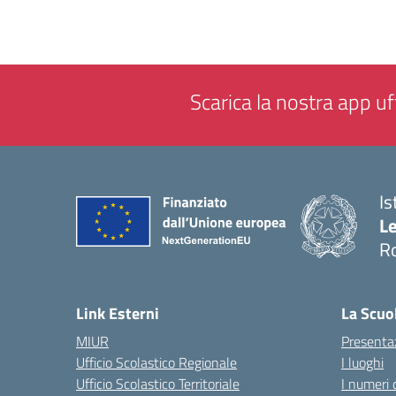
Scarica la nostra app uff
Is
L
R
— 
Link Esterni
La Scuo
MIUR
Presenta
Ufficio Scolastico Regionale
I luoghi
Ufficio Scolastico Territoriale
I numeri 