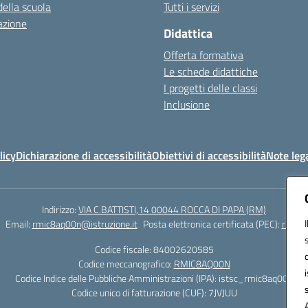
della scuola
Tutti i servizi
azione
Didattica
Offerta formativa
Le schede didattiche
I progetti delle classi
Inclusione
licy
Dichiarazione di accessibilità
Obiettivi di accessibilità
Note lega
Indirizzo:
VIA C.BATTISTI,14 00044 ROCCA DI PAPA (RM)
Email:
rmic8aq00n@istruzione.it
Posta elettronica certificata (PEC):
rmic8a
Codice fiscale: 84002620585
Codice meccanografico:
RMIC8AQ00N
Codice Indice delle Pubbliche Amministrazioni (IPA): istsc_rmic8aq00n
Codice unico di fatturazione (CUF): 7JVJUU