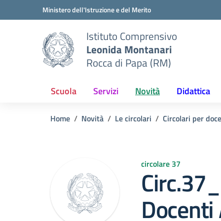
Vai ai contenuti
Vai al menu di navigazione
Vai al footer
Ministero dell'Istruzione e del Merito
Istituto Comprensivo
Leonida Montanari
Rocca di Papa (RM)
Scuola
Servizi
Novità
Didattica
Home
Novità
Le circolari
Circolari per doc
circolare 37
Circ.37_
Docenti 