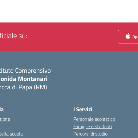
iciale su:
App
tituto Comprensivo
eonida Montanari
occa di Papa (RM)
Visita la pagina iniziale della scuola
la
I Servizi
zione
Personale scolastico
Famiglie e studenti
della scuola
Percorsi di studio