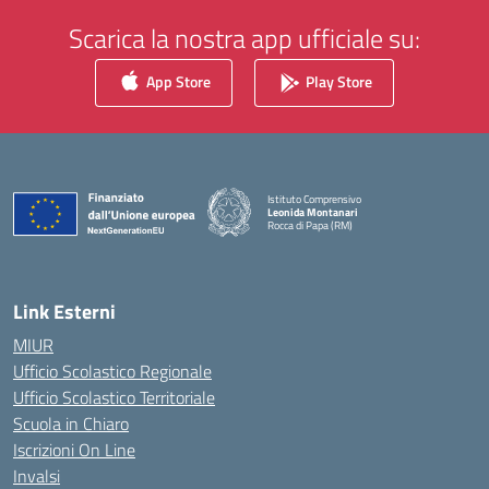
Scarica la nostra app ufficiale su:
App Store
Play Store
Istituto Comprensivo
Leonida Montanari
Rocca di Papa (RM)
— Visita la pagina iniziale della scuola
Link Esterni
MIUR
Ufficio Scolastico Regionale
Ufficio Scolastico Territoriale
Scuola in Chiaro
Iscrizioni On Line
Invalsi