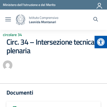
Vai ai contenuti
Vai al menu di navigazione
Vai al footer
Ministero dell'Istruzione e del Merito
Istituto Comprensivo
Leonida Montanari
circolare 34
Apr
Circ. 34 – Intersezione tecnica e
plenaria
Documenti