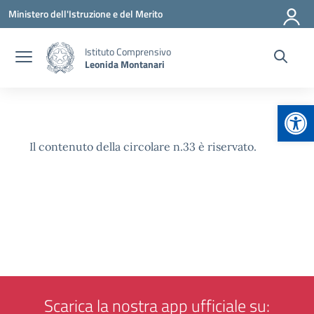
Vai ai contenuti
Vai al menu di navigazione
Vai al footer
Ministero dell'Istruzione e del Merito
Istituto Comprensivo
Leonida Montanari
Apr
Il contenuto della circolare n.33 è riservato.
Scarica la nostra app ufficiale su: