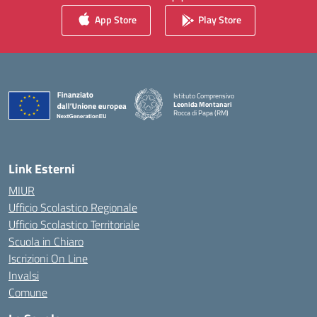
App Store
Play Store
Istituto Comprensivo
Leonida Montanari
Rocca di Papa (RM)
— Visita la pagina iniziale della scuola
Link Esterni
MIUR
Ufficio Scolastico Regionale
Ufficio Scolastico Territoriale
Scuola in Chiaro
Iscrizioni On Line
Invalsi
Comune