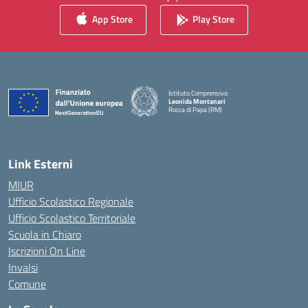
App Store
Play Store
Istituto Comprensivo
Leonida Montanari
Rocca di Papa (RM)
— Visita la pagina iniziale della scuola
Link Esterni
MIUR
Ufficio Scolastico Regionale
Ufficio Scolastico Territoriale
Scuola in Chiaro
Iscrizioni On Line
Invalsi
Comune