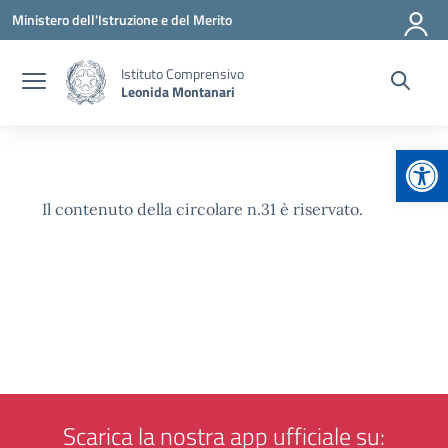
Vai ai contenuti
Vai al menu di navigazione
Vai al footer
Ministero dell'Istruzione e del Merito
Istituto Comprensivo
Leonida Montanari
Apr
Il contenuto della circolare n.31 è riservato.
Scarica la nostra app ufficiale su: