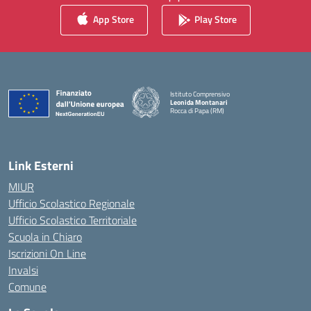
App Store
Play Store
Istituto Comprensivo
Leonida Montanari
Rocca di Papa (RM)
— Visita la pagina iniziale della scuola
Link Esterni
MIUR
Ufficio Scolastico Regionale
Ufficio Scolastico Territoriale
Scuola in Chiaro
Iscrizioni On Line
Invalsi
Comune