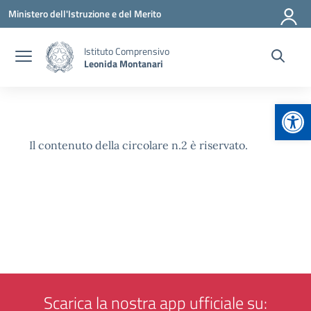
Vai ai contenuti
Vai al menu di navigazione
Vai al footer
Ministero dell'Istruzione e del Merito
Istituto Comprensivo
Leonida Montanari
Apr
Il contenuto della circolare n.2 è riservato.
Scarica la nostra app ufficiale su: