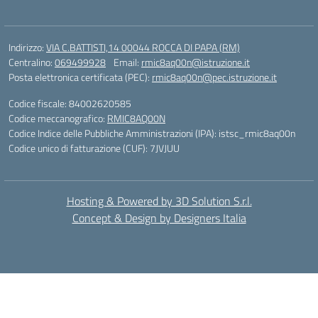
Indirizzo:
VIA C.BATTISTI,14 00044 ROCCA DI PAPA (RM)
Centralino:
069499928
Email:
rmic8aq00n@istruzione.it
Posta elettronica certificata (PEC):
rmic8aq00n@pec.istruzione.it
Codice fiscale: 84002620585
Codice meccanografico:
RMIC8AQ00N
Codice Indice delle Pubbliche Amministrazioni (IPA): istsc_rmic8aq00n
Codice unico di fatturazione (CUF): 7JVJUU
Hosting & Powered by 3D Solution S.r.l.
Concept & Design by Designers Italia