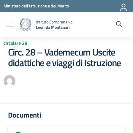
Vai ai contenuti
Vai al menu di navigazione
Vai al footer
Ministero dell'Istruzione e del Merito
Istituto Comprensivo
Leonida Montanari
circolare 28
Circ. 28 – Vademecum Uscite
didattiche e viaggi di Istruzione
Documenti