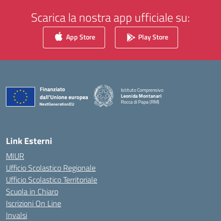
Scarica la nostra app ufficiale su:
App Store
Play Store
Istituto Comprensivo
Leonida Montanari
Rocca di Papa (RM)
— Visita la pagina iniziale della scuola
Link Esterni
MIUR
Ufficio Scolastico Regionale
Ufficio Scolastico Territoriale
Scuola in Chiaro
Iscrizioni On Line
Invalsi