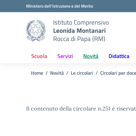
Vai ai contenuti
Vai al menu di navigazione
Vai al footer
Ministero dell'Istruzione e del Merito
Istituto Comprensivo
Leonida Montanari
Rocca di Papa (RM)
Scuola
Servizi
Novità
Didattica
Home
Novità
Le circolari
Circolari per doc
Il contenuto della circolare n.251 è riservat