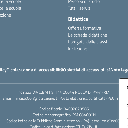
della scuola
Percorsi di studio
della scuola
Tutti i servizi
azione
Didattica
Offerta formativa
Le schede didattiche
I progetti delle classi
Inclusione
licy
Dichiarazione di accessibilità
Obiettivi di accessibilità
Note lega
Indirizzo:
VIA C.BATTISTI,14 00044 ROCCA DI PAPA (RM)
Email:
rmic8aq00n@istruzione.it
Posta elettronica certificata (PEC):
rmic8a
Codice fiscale: 84002620585
Codice meccanografico:
RMIC8AQ00N
Codice Indice delle Pubbliche Amministrazioni (IPA): istsc_rmic8aq00n
Codice unico di fatturazione (CUF): 7JVJUU