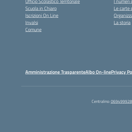
Ufficio Scolastico Territoriale
I numeri 
Scuola in Chiaro
Le carte 
Iscrizioni On Line
Organizz
Invalsi
La storia
Comune
Amministrazione Trasparente
Albo On-line
Privacy Po
Centralino:
069499928