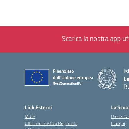
Scarica la nostra app uff
Is
L
R
— 
Link Esterni
La Scuo
MIUR
Presenta
Ufficio Scolastico Regionale
I luoghi