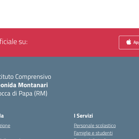
iciale su:
App
tituto Comprensivo
eonida Montanari
occa di Papa (RM)
Visita la pagina iniziale della scuola
la
I Servizi
zione
Personale scolastico
Famiglie e studenti