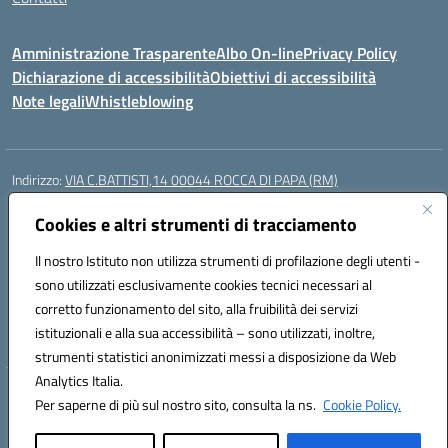
Amministrazione Trasparente
Albo On-line
Privacy Policy
Dichiarazione di accessibilità
Obiettivi di accessibilità
Note legali
Whistleblowing
Indirizzo:
VIA C.BATTISTI,14 00044 ROCCA DI PAPA (RM)
Centralino:
069499928
Email:
rmic8aq00n@istruzione.it
Posta elettronica certificata (PEC):
Cookies e altri strumenti di tracciamento
rmic8aq00n@pec.istruzione.it
Codice fiscale: 84002620585
Il nostro Istituto non utilizza strumenti di profilazione degli utenti -
Codice meccanografico:
RMIC8AQ00N
sono utilizzati esclusivamente cookies tecnici necessari al
Codice Indice delle Pubbliche Amministrazioni (IPA): istsc_rmic8aq00n
corretto funzionamento del sito, alla fruibilità dei servizi
Codice unico di fatturazione (CUF): 7JVJUU
istituzionali e alla sua accessibilità – sono utilizzati, inoltre,
strumenti statistici anonimizzati messi a disposizione da Web
Analytics Italia.
Hosting & Powered by 3D Solution S.r.l.
Per saperne di più sul nostro sito, consulta la ns.
Cookie Policy.
Concept & Design by Designers Italia