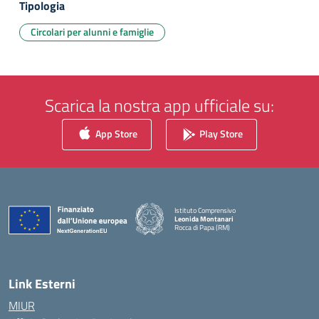
Tipologia
Circolari per alunni e famiglie
Scarica la nostra app ufficiale su:
App Store
Play Store
Istituto Comprensivo
Leonida Montanari
Rocca di Papa (RM)
— Visita la pagina iniziale della scuola
Link Esterni
MIUR