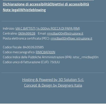
Dichiarazione di accessibilità
Obiettivi di accessibilità
Note legali
Whistleblowing
Indirizzo:
VIA C.BATTISTI,14 00044 ROCCA DI PAPA (RM)
Centralino:
069499928
Email:
rmic8aq00n@istruzione.it
Posta elettronica certificata (PEC):
rmic8aq00n@pec.istruzione.it
Codice fiscale: 84002620585
Codice meccanografico:
RMIC8AQ00N
Codice Indice delle Pubbliche Amministrazioni (IPA): istsc_rmic8aq00n
Codice unico di fatturazione (CUF): 7JVJUU
Hosting & Powered by 3D Solution S.r.l.
Concept & Design by Designers Italia