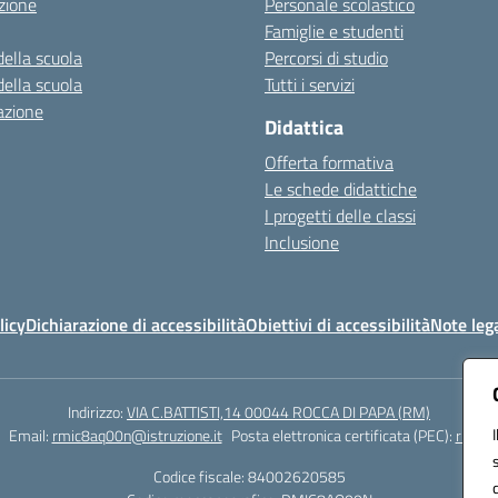
zione
Personale scolastico
Famiglie e studenti
della scuola
Percorsi di studio
della scuola
Tutti i servizi
azione
Didattica
Offerta formativa
Le schede didattiche
I progetti delle classi
Inclusione
licy
Dichiarazione di accessibilità
Obiettivi di accessibilità
Note lega
Indirizzo:
VIA C.BATTISTI,14 00044 ROCCA DI PAPA (RM)
Email:
rmic8aq00n@istruzione.it
Posta elettronica certificata (PEC):
rmic8a
Codice fiscale: 84002620585