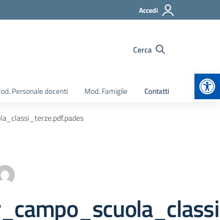
Accedi
Cerca
Apr
od. Personale docenti
Mod. Famiglie
Contatti
a_classi_terze.pdf.pades
_campo_scuola_classi_