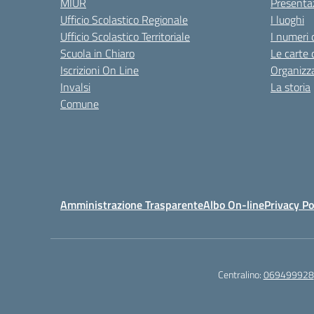
MIUR
Presenta
Ufficio Scolastico Regionale
I luoghi
Ufficio Scolastico Territoriale
I numeri 
Scuola in Chiaro
Le carte 
Iscrizioni On Line
Organizz
Invalsi
La storia
Comune
Amministrazione Trasparente
Albo On-line
Privacy Po
Centralino:
069499928