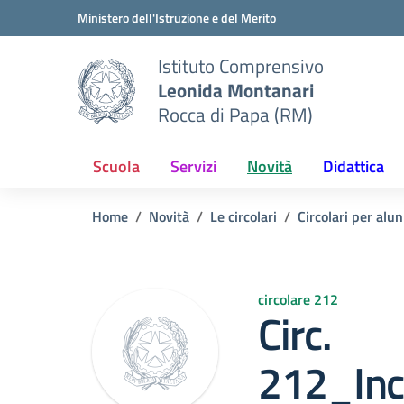
Vai ai contenuti
Vai al menu di navigazione
Vai al footer
Ministero dell'Istruzione e del Merito
Istituto Comprensivo
Leonida Montanari
Rocca di Papa (RM)
Scuola
Servizi
Novità
Didattica
Home
Novità
Le circolari
Circolari per alun
circolare 212
Circ.
212_Inc