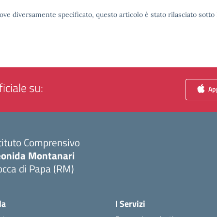
ove diversamente specificato, questo articolo è stato rilasciato sott
iciale su:
App
tituto Comprensivo
eonida Montanari
occa di Papa (RM)
Visita la pagina iniziale della scuola
la
I Servizi