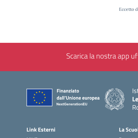
Eccetto d
Scarica la nostra app uff
Is
L
R
— 
Link Esterni
La Scuo