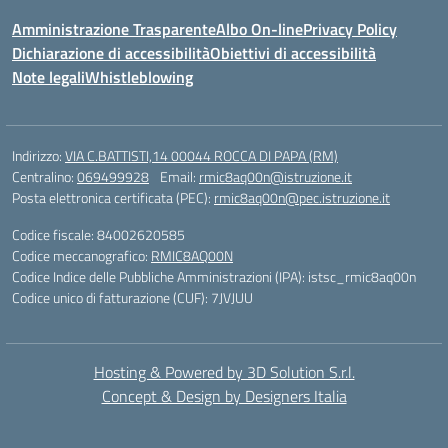
Amministrazione Trasparente
Albo On-line
Privacy Policy
Dichiarazione di accessibilità
Obiettivi di accessibilità
Note legali
Whistleblowing
Indirizzo:
VIA C.BATTISTI,14 00044 ROCCA DI PAPA (RM)
Centralino:
069499928
Email:
rmic8aq00n@istruzione.it
Posta elettronica certificata (PEC):
rmic8aq00n@pec.istruzione.it
Codice fiscale: 84002620585
Codice meccanografico:
RMIC8AQ00N
Codice Indice delle Pubbliche Amministrazioni (IPA): istsc_rmic8aq00n
Codice unico di fatturazione (CUF): 7JVJUU
Hosting & Powered by 3D Solution S.r.l.
Concept & Design by Designers Italia