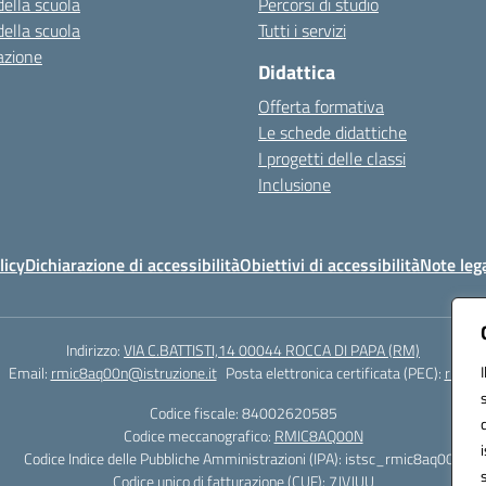
della scuola
Percorsi di studio
della scuola
Tutti i servizi
azione
Didattica
Offerta formativa
Le schede didattiche
I progetti delle classi
Inclusione
licy
Dichiarazione di accessibilità
Obiettivi di accessibilità
Note lega
Indirizzo:
VIA C.BATTISTI,14 00044 ROCCA DI PAPA (RM)
Email:
rmic8aq00n@istruzione.it
Posta elettronica certificata (PEC):
rmic8a
Codice fiscale: 84002620585
Codice meccanografico:
RMIC8AQ00N
Codice Indice delle Pubbliche Amministrazioni (IPA): istsc_rmic8aq00n
Codice unico di fatturazione (CUF): 7JVJUU