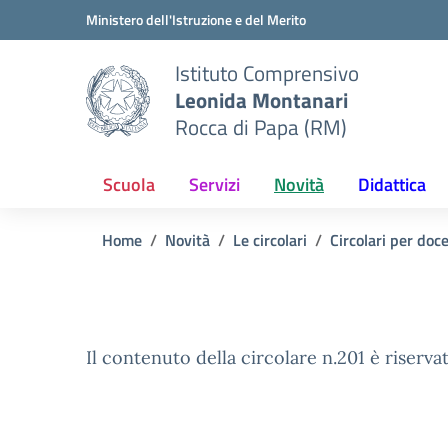
Vai ai contenuti
Vai al menu di navigazione
Vai al footer
Ministero dell'Istruzione e del Merito
Istituto Comprensivo
Leonida Montanari
Rocca di Papa (RM)
Scuola
Servizi
Novità
Didattica
Home
Novità
Le circolari
Circolari per doc
Il contenuto della circolare n.201 è riservat