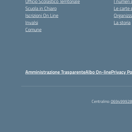
Ufficio Scolastico Territoriale
I numeri 
Scuola in Chiaro
Le carte 
Iscrizioni On Line
Organizz
Invalsi
La storia
Comune
Amministrazione Trasparente
Albo On-line
Privacy Po
Centralino:
069499928