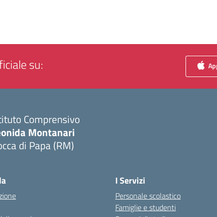
iciale su:
App
tituto Comprensivo
eonida Montanari
occa di Papa (RM)
Visita la pagina iniziale della scuola
la
I Servizi
zione
Personale scolastico
Famiglie e studenti