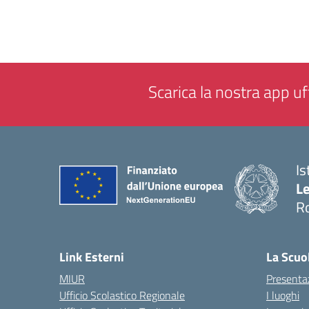
Scarica la nostra app uff
Is
L
R
— 
Link Esterni
La Scuo
MIUR
Presenta
Ufficio Scolastico Regionale
I luoghi