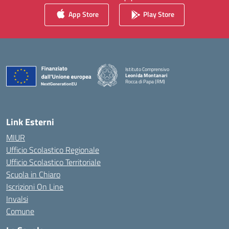
App Store
Play Store
Istituto Comprensivo
Leonida Montanari
Rocca di Papa (RM)
— Visita la pagina iniziale della scuola
Link Esterni
MIUR
Ufficio Scolastico Regionale
Ufficio Scolastico Territoriale
Scuola in Chiaro
Iscrizioni On Line
Invalsi
Comune