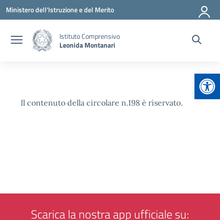
Vai ai contenuti
Vai al menu di navigazione
Vai al footer
Ministero dell'Istruzione e del Merito
Istituto Comprensivo
Leonida Montanari
Apr
Il contenuto della circolare n.198 è riservato.
Scarica la nostra app ufficiale su: