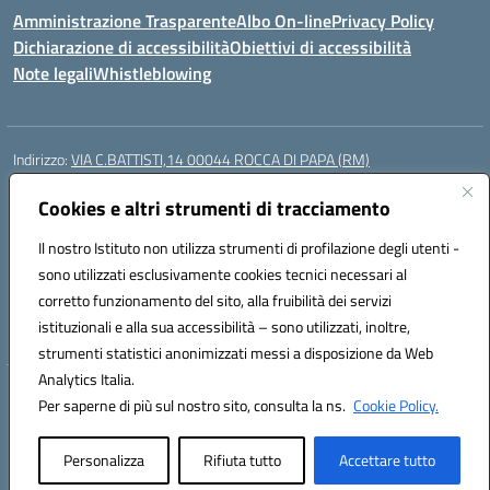
Amministrazione Trasparente
Albo On-line
Privacy Policy
Dichiarazione di accessibilità
Obiettivi di accessibilità
Note legali
Whistleblowing
Indirizzo:
VIA C.BATTISTI,14 00044 ROCCA DI PAPA (RM)
Centralino:
069499928
Email:
rmic8aq00n@istruzione.it
Posta elettronica certificata (PEC):
Cookies e altri strumenti di tracciamento
rmic8aq00n@pec.istruzione.it
Codice fiscale: 84002620585
Il nostro Istituto non utilizza strumenti di profilazione degli utenti -
Codice meccanografico:
RMIC8AQ00N
sono utilizzati esclusivamente cookies tecnici necessari al
Codice Indice delle Pubbliche Amministrazioni (IPA): istsc_rmic8aq00n
corretto funzionamento del sito, alla fruibilità dei servizi
Codice unico di fatturazione (CUF): 7JVJUU
istituzionali e alla sua accessibilità – sono utilizzati, inoltre,
strumenti statistici anonimizzati messi a disposizione da Web
Analytics Italia.
Hosting & Powered by 3D Solution S.r.l.
Per saperne di più sul nostro sito, consulta la ns.
Cookie Policy.
Concept & Design by Designers Italia
Personalizza
Rifiuta tutto
Accettare tutto