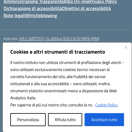
Amministrazione Trasparente
Albo On-line
Privacy Policy
Dichiarazione di accessibilità
Obiettivi di accessibilità
Note legali
Whistleblowing
Indirizzo:
VIA C.BATTISTI,14 00044 ROCCA DI PAPA (RM)
Centralino:
069499928
Email:
rmic8aq00n@istruzione.it
Posta elettronica certificata (PEC):
Cookies e altri strumenti di tracciamento
rmic8aq00n@pec.istruzione.it
Codice fiscale: 84002620585
Il nostro Istituto non utilizza strumenti di profilazione degli utenti -
Codice meccanografico:
RMIC8AQ00N
sono utilizzati esclusivamente cookies tecnici necessari al
Codice Indice delle Pubbliche Amministrazioni (IPA): istsc_rmic8aq00n
corretto funzionamento del sito, alla fruibilità dei servizi
Codice unico di fatturazione (CUF): 7JVJUU
istituzionali e alla sua accessibilità – sono utilizzati, inoltre,
strumenti statistici anonimizzati messi a disposizione da Web
Analytics Italia.
Hosting & Powered by 3D Solution S.r.l.
Per saperne di più sul nostro sito, consulta la ns.
Cookie Policy.
Concept & Design by Designers Italia
Personalizza
Rifiuta tutto
Accettare tutto