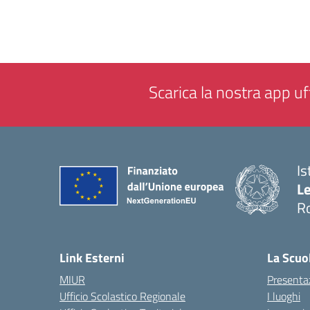
Scarica la nostra app uff
Is
L
R
— 
Link Esterni
La Scuo
MIUR
Presenta
Ufficio Scolastico Regionale
I luoghi