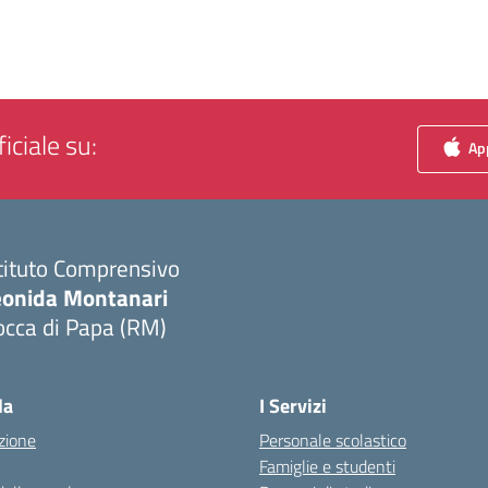
iciale su:
App
tituto Comprensivo
eonida Montanari
occa di Papa (RM)
Visita la pagina iniziale della scuola
la
I Servizi
zione
Personale scolastico
Famiglie e studenti