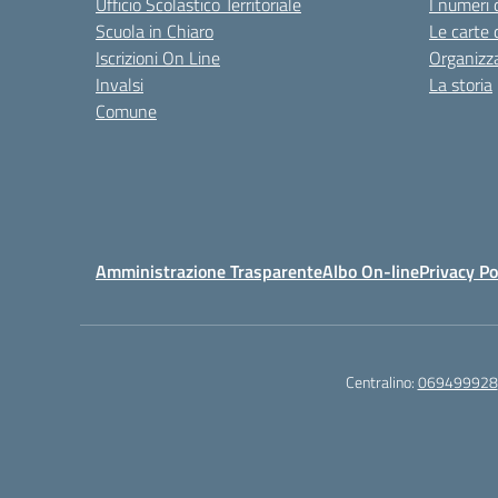
Ufficio Scolastico Territoriale
I numeri 
Scuola in Chiaro
Le carte 
Iscrizioni On Line
Organizz
Invalsi
La storia
Comune
Amministrazione Trasparente
Albo On-line
Privacy Po
Centralino:
069499928