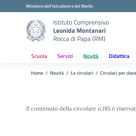
Vai ai contenuti
Vai al menu di navigazione
Vai al footer
Ministero dell'Istruzione e del Merito
Istituto Comprensivo
Leonida Montanari
Rocca di Papa (RM)
Scuola
Servizi
Novità
Didattica
Home
Novità
Le circolari
Circolari per doc
Il contenuto della circolare n.185 è riservat