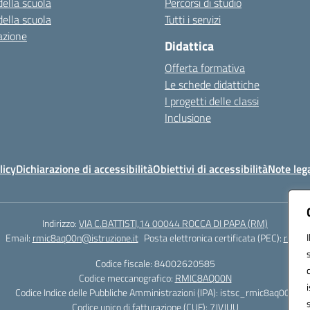
della scuola
Percorsi di studio
della scuola
Tutti i servizi
azione
Didattica
Offerta formativa
Le schede didattiche
I progetti delle classi
Inclusione
licy
Dichiarazione di accessibilità
Obiettivi di accessibilità
Note lega
Indirizzo:
VIA C.BATTISTI,14 00044 ROCCA DI PAPA (RM)
Email:
rmic8aq00n@istruzione.it
Posta elettronica certificata (PEC):
rmic8a
Codice fiscale: 84002620585
Codice meccanografico:
RMIC8AQ00N
Codice Indice delle Pubbliche Amministrazioni (IPA): istsc_rmic8aq00n
Codice unico di fatturazione (CUF): 7JVJUU