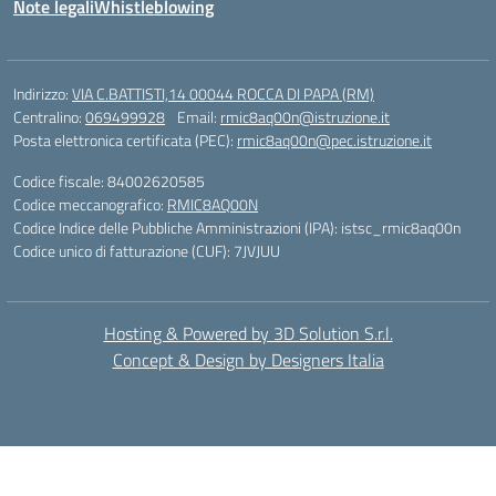
Note legali
Whistleblowing
Indirizzo:
VIA C.BATTISTI,14 00044 ROCCA DI PAPA (RM)
Centralino:
069499928
Email:
rmic8aq00n@istruzione.it
Posta elettronica certificata (PEC):
rmic8aq00n@pec.istruzione.it
Codice fiscale: 84002620585
Codice meccanografico:
RMIC8AQ00N
Codice Indice delle Pubbliche Amministrazioni (IPA): istsc_rmic8aq00n
Codice unico di fatturazione (CUF): 7JVJUU
Hosting & Powered by 3D Solution S.r.l.
Concept & Design by Designers Italia