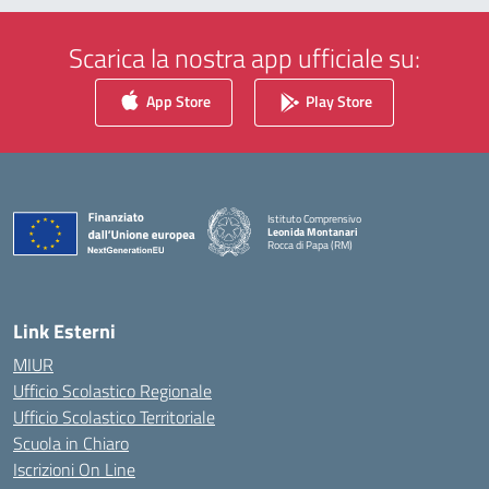
Scarica la nostra app ufficiale su:
App Store
Play Store
Istituto Comprensivo
Leonida Montanari
Rocca di Papa (RM)
— Visita la pagina iniziale della scuola
Link Esterni
MIUR
Ufficio Scolastico Regionale
Ufficio Scolastico Territoriale
Scuola in Chiaro
Iscrizioni On Line