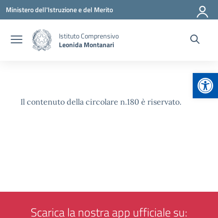
Vai ai contenuti
Vai al menu di navigazione
Vai al footer
Ministero dell'Istruzione e del Merito
Istituto Comprensivo
Leonida Montanari
Apr
Il contenuto della circolare n.180 è riservato.
Scarica la nostra app ufficiale su: