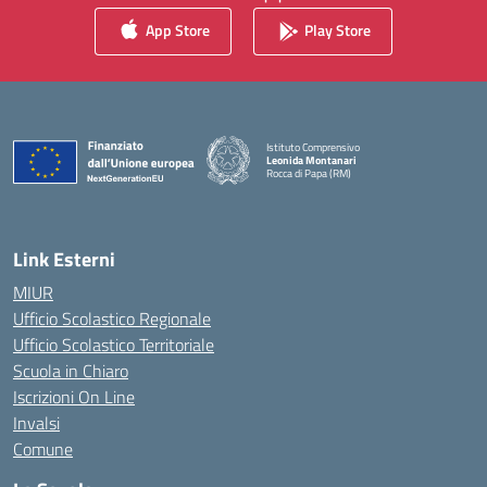
App Store
Play Store
Istituto Comprensivo
Leonida Montanari
Rocca di Papa (RM)
— Visita la pagina iniziale della scuola
Link Esterni
MIUR
Ufficio Scolastico Regionale
Ufficio Scolastico Territoriale
Scuola in Chiaro
Iscrizioni On Line
Invalsi
Comune