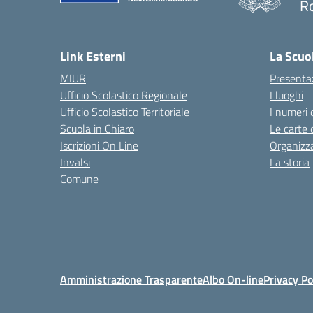
R
— 
Link Esterni
La Scuo
MIUR
Presenta
Ufficio Scolastico Regionale
I luoghi
Ufficio Scolastico Territoriale
I numeri 
Scuola in Chiaro
Le carte 
Iscrizioni On Line
Organizz
Invalsi
La storia
Comune
Amministrazione Trasparente
Albo On-line
Privacy Po