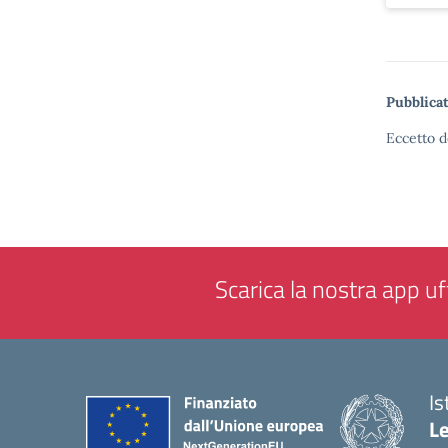
Pubblicat
Eccetto d
Scarica la nostra app uff
Is
L