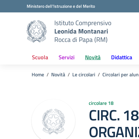
Vai ai contenuti
Vai al menu di navigazione
Vai al footer
Ministero dell'Istruzione e del Merito
Istituto Comprensivo
Leonida Montanari
Rocca di Papa (RM)
Scuola
Servizi
Novità
Didattica
Home
Novità
Le circolari
Circolari per alun
circolare 18
CIRC. 18
ORGANI