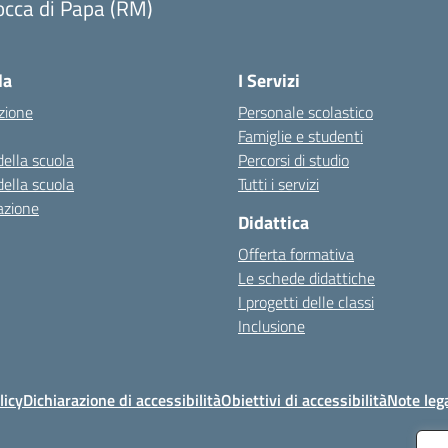
occa di Papa (RM)
Visita la pagina iniziale della scuola
la
I Servizi
zione
Personale scolastico
Famiglie e studenti
della scuola
Percorsi di studio
della scuola
Tutti i servizi
azione
Didattica
Offerta formativa
Le schede didattiche
I progetti delle classi
Inclusione
licy
Dichiarazione di accessibilità
Obiettivi di accessibilità
Note lega