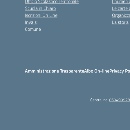
Ufficio Scolastico Territoriale
I numeri 
Scuola in Chiaro
Le carte 
Iscrizioni On Line
Organizz
Invalsi
La storia
Comune
Amministrazione Trasparente
Albo On-line
Privacy Po
Centralino:
069499928