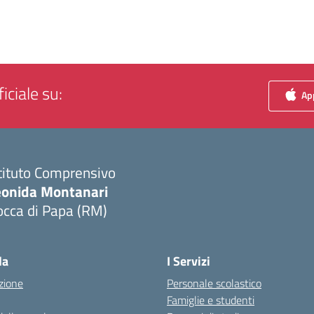
iciale su:
App
tituto Comprensivo
eonida Montanari
occa di Papa (RM)
Visita la pagina iniziale della scuola
la
I Servizi
zione
Personale scolastico
Famiglie e studenti