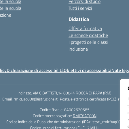
della scuola
Percorsi di studio
della scuola
Tutti i servizi
azione
Didattica
Offerta formativa
Le schede didattiche
I progetti delle classi
Inclusione
licy
Dichiarazione di accessibilità
Obiettivi di accessibilità
Note lega
Indirizzo:
VIA C.BATTISTI,14 00044 ROCCA DI PAPA (RM)
Email:
rmic8aq00n@istruzione.it
Posta elettronica certificata (PEC):
rmic8a
Codice fiscale: 84002620585
Codice meccanografico:
RMIC8AQ00N
Codice Indice delle Pubbliche Amministrazioni (IPA): istsc_rmic8aq00n
Codice unico di fatturazione (CUF): 7JVJUU