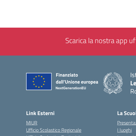
Scarica la nostra app uff
Is
L
R
— 
Link Esterni
La Scuo
MIUR
Presenta
Ufficio Scolastico Regionale
I luoghi