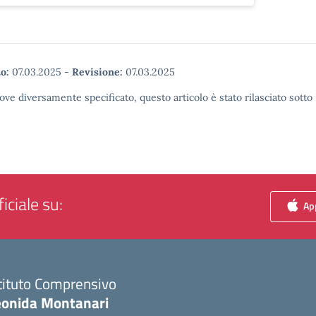
o:
07.03.2025
-
Revisione:
07.03.2025
ove diversamente specificato, questo articolo è stato rilasciato sott
iciale su:
App
tituto Comprensivo
eonida Montanari