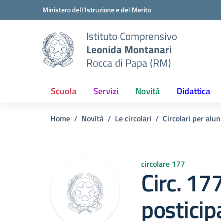
Vai ai contenuti
Vai al menu di navigazione
Vai al footer
Ministero dell'Istruzione e del Merito
Istituto Comprensivo
Leonida Montanari
Rocca di Papa (RM)
Scuola
Servizi
Novità
Didattica
Home
Novità
Le circolari
Circolari per alun
circolare 177
Circ. 17
posticip