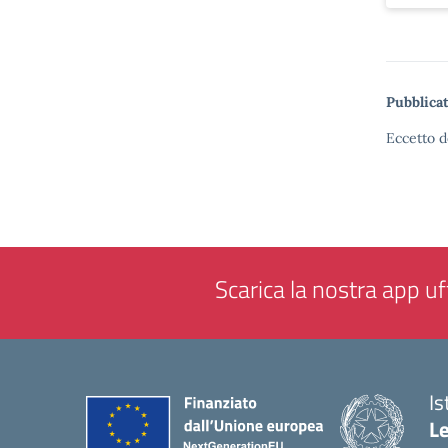
Pubblicat
Eccetto d
Scarica la nostra app uff
Is
L