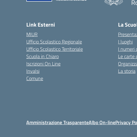
R
— 
Link Esterni
La Scuo
MIUR
Presenta
Ufficio Scolastico Regionale
I luoghi
Ufficio Scolastico Territoriale
I numeri 
Scuola in Chiaro
Le carte 
Iscrizioni On Line
Organizz
Invalsi
La storia
Comune
Amministrazione Trasparente
Albo On-line
Privacy Po