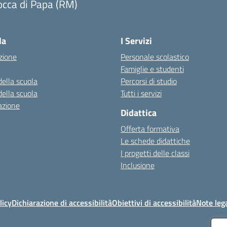
occa di Papa (RM)
Visita la pagina iniziale della scuola
la
I Servizi
zione
Personale scolastico
Famiglie e studenti
della scuola
Percorsi di studio
della scuola
Tutti i servizi
azione
Didattica
Offerta formativa
Le schede didattiche
I progetti delle classi
Inclusione
licy
Dichiarazione di accessibilità
Obiettivi di accessibilità
Note lega