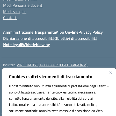
Mod. Personale docenti
Mod. Famiglie
Contatti
Amministrazione Trasparente
Albo On-line
Privacy Policy
Dichiarazione di accessibilità
Obiettivi di accessibilità
Note legali
Whistleblowing
Indirizzo:
VIA C.BATTISTI,14 00044 ROCCA DI PAPA (RM)
Centralino:
069499928
Email:
rmic8aq00n@istruzione.it
Posta elettronica certificata (PEC):
Cookies e altri strumenti di tracciamento
rmic8aq00n@pec.istruzione.it
Codice fiscale: 84002620585
Il nostro Istituto non utilizza strumenti di profilazione degli utenti -
Codice meccanografico:
RMIC8AQ00N
sono utilizzati esclusivamente cookies tecnici necessari al
Codice Indice delle Pubbliche Amministrazioni (IPA): istsc_rmic8aq00n
corretto funzionamento del sito, alla fruibilità dei servizi
Codice unico di fatturazione (CUF): 7JVJUU
istituzionali e alla sua accessibilità – sono utilizzati, inoltre,
strumenti statistici anonimizzati messi a disposizione da Web