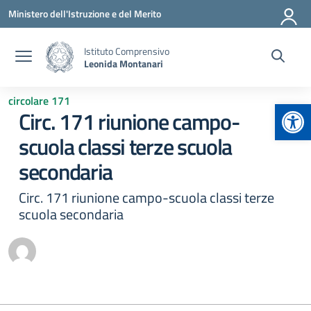
Vai ai contenuti
Vai al menu di navigazione
Vai al footer
Ministero dell'Istruzione e del Merito
Istituto Comprensivo
Leonida Montanari
circolare 171
Apr
Circ. 171 riunione campo-
scuola classi terze scuola
secondaria
Circ. 171 riunione campo-scuola classi terze
scuola secondaria