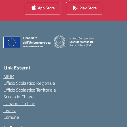
App Store
Play Store
Istituto Comprensivo
Leonida Montanari
Rocca di Papa (RM)
— Visita la pagina iniziale della scuola
Link Esterni
MIUR
Ufficio Scolastico Regionale
Ufficio Scolastico Territoriale
Scuola in Chiaro
Iscrizioni On Line
Invalsi
Comune