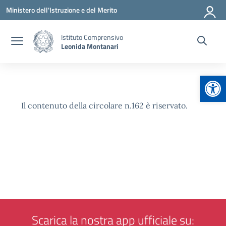
Vai ai contenuti
Vai al menu di navigazione
Vai al footer
Ministero dell'Istruzione e del Merito
Istituto Comprensivo
Leonida Montanari
Apr
Il contenuto della circolare n.162 è riservato.
Scarica la nostra app ufficiale su: