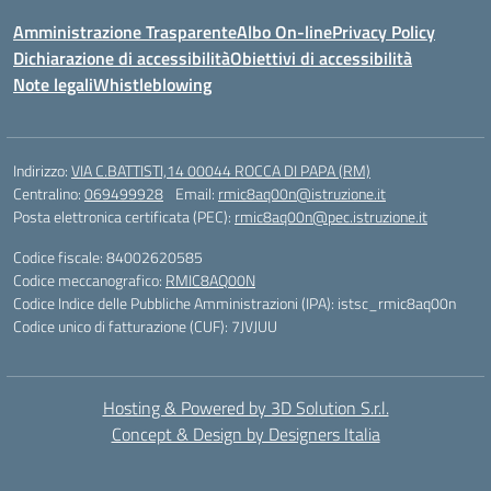
Amministrazione Trasparente
Albo On-line
Privacy Policy
Dichiarazione di accessibilità
Obiettivi di accessibilità
Note legali
Whistleblowing
Indirizzo:
VIA C.BATTISTI,14 00044 ROCCA DI PAPA (RM)
Centralino:
069499928
Email:
rmic8aq00n@istruzione.it
Posta elettronica certificata (PEC):
rmic8aq00n@pec.istruzione.it
Codice fiscale: 84002620585
Codice meccanografico:
RMIC8AQ00N
Codice Indice delle Pubbliche Amministrazioni (IPA): istsc_rmic8aq00n
Codice unico di fatturazione (CUF): 7JVJUU
Hosting & Powered by 3D Solution S.r.l.
Concept & Design by Designers Italia