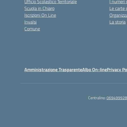
Ufficio Scolastico Territoriale
I numeri 
Scuola in Chiaro
Le carte 
Iscrizioni On Line
Organizz
Invalsi
La storia
Comune
Amministrazione Trasparente
Albo On-line
Privacy Po
Centralino:
069499928