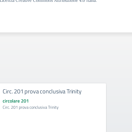
o Licenza Creative Commons Attribuzione 4.0 Italia.
Circ. 201 prova conclusiva Trinity
200 
circolare 201
circo
Circ. 201 prova conclusiva Trinity
200 pu