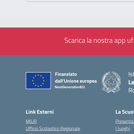
Scarica la nostra app uff
Is
L
R
— 
Link Esterni
La Scuo
MIUR
Presenta
Ufficio Scolastico Regionale
I luoghi