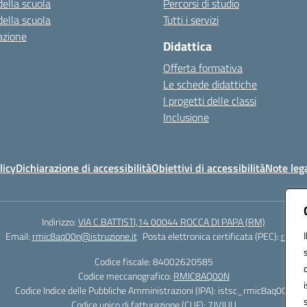
della scuola
Percorsi di studio
della scuola
Tutti i servizi
azione
Didattica
Offerta formativa
Le schede didattiche
I progetti delle classi
Inclusione
licy
Dichiarazione di accessibilità
Obiettivi di accessibilità
Note lega
Indirizzo:
VIA C.BATTISTI,14 00044 ROCCA DI PAPA (RM)
Email:
rmic8aq00n@istruzione.it
Posta elettronica certificata (PEC):
rmic8a
Codice fiscale: 84002620585
Codice meccanografico:
RMIC8AQ00N
Codice Indice delle Pubbliche Amministrazioni (IPA): istsc_rmic8aq00n
Codice unico di fatturazione (CUF): 7JVJUU