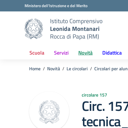
Vai ai contenuti
Vai al menu di navigazione
Vai al footer
Ministero dell'Istruzione e del Merito
Istituto Comprensivo
Leonida Montanari
Rocca di Papa (RM)
Scuola
Servizi
Novità
Didattica
Home
Novità
Le circolari
Circolari per alun
circolare 157
Circ. 15
tecnica