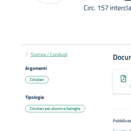
Circ. 157 interc
Stampa / Condividi
Docu
Argomenti
Circolari
Tipologia
Circolari per alunni e famiglie
Pubblicat