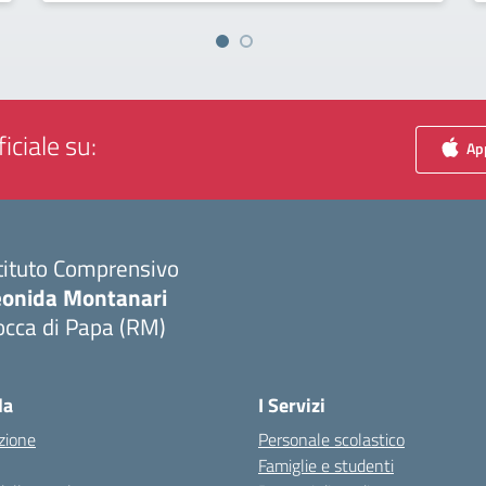
iciale su:
App
tituto Comprensivo
eonida Montanari
occa di Papa (RM)
Visita la pagina iniziale della scuola
la
I Servizi
zione
Personale scolastico
Famiglie e studenti