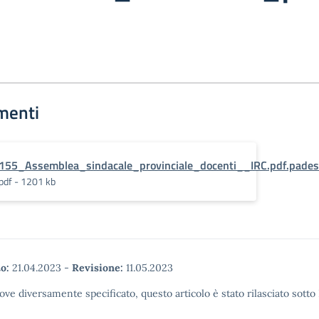
menti
155_Assemblea_sindacale_provinciale_docenti__IRC.pdf.pades
pdf - 1201 kb
o:
21.04.2023
-
Revisione:
11.05.2023
ove diversamente specificato, questo articolo è stato rilasciato sott