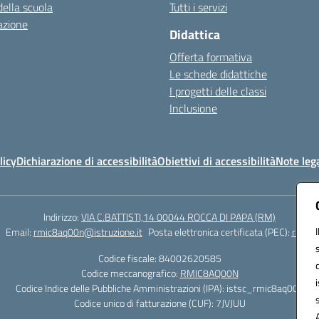
della scuola
Tutti i servizi
azione
Didattica
Offerta formativa
Le schede didattiche
I progetti delle classi
Inclusione
licy
Dichiarazione di accessibilità
Obiettivi di accessibilità
Note lega
Indirizzo:
VIA C.BATTISTI,14 00044 ROCCA DI PAPA (RM)
Email:
rmic8aq00n@istruzione.it
Posta elettronica certificata (PEC):
rmic8a
Codice fiscale: 84002620585
Codice meccanografico:
RMIC8AQ00N
Codice Indice delle Pubbliche Amministrazioni (IPA): istsc_rmic8aq00n
Codice unico di fatturazione (CUF): 7JVJUU