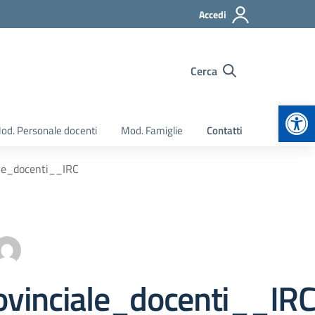
Accedi
Cerca
Apr
od. Personale docenti
Mod. Famiglie
Contatti
ale_docenti__IRC
vinciale_docenti__IR