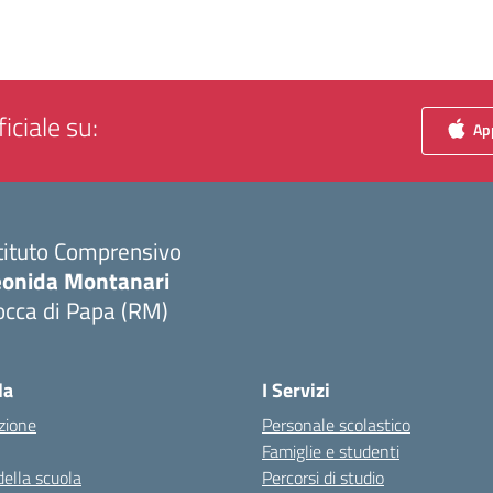
iciale su:
App
tituto Comprensivo
eonida Montanari
occa di Papa (RM)
Visita la pagina iniziale della scuola
la
I Servizi
zione
Personale scolastico
Famiglie e studenti
della scuola
Percorsi di studio