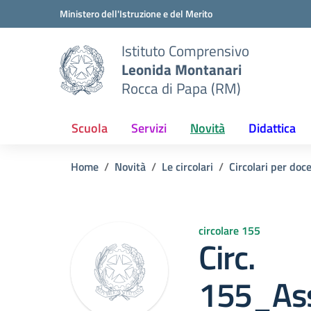
Vai ai contenuti
Vai al menu di navigazione
Vai al footer
Ministero dell'Istruzione e del Merito
Istituto Comprensivo
Leonida Montanari
Rocca di Papa (RM)
Scuola
Servizi
Novità
Didattica
Home
Novità
Le circolari
Circolari per doc
circolare 155
Circ.
155_Ass