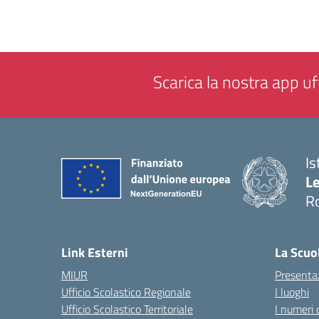
Scarica la nostra app uff
Is
L
R
— 
Link Esterni
La Scuo
MIUR
Presenta
Ufficio Scolastico Regionale
I luoghi
Ufficio Scolastico Territoriale
I numeri 