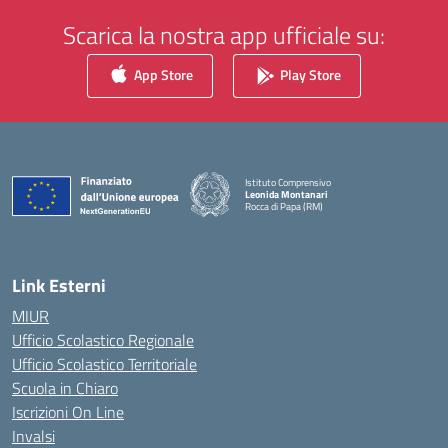
Scarica la nostra app ufficiale su:
App Store
Play Store
Istituto Comprensivo
Leonida Montanari
Rocca di Papa (RM)
— Visita la pagina iniziale della scuola
Link Esterni
MIUR
Ufficio Scolastico Regionale
Ufficio Scolastico Territoriale
Scuola in Chiaro
Iscrizioni On Line
Invalsi