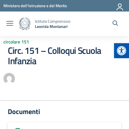
Vai ai contenuti
Vai al menu di navigazione
Vai al footer
Ministero dell'Istruzione e del Merito
Istituto Comprensivo
Leonida Montanari
circolare 151
Apr
Circ. 151 – Colloqui Scuola
Infanzia
Documenti