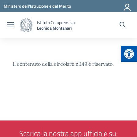
Vai ai contenuti
Vai al menu di navigazione
Vai al footer
Ministero dell'Istruzione e del Merito
Istituto Comprensivo
Leonida Montanari
Apr
Il contenuto della circolare n.149 è riservato.
Scarica la nostra app ufficiale su: