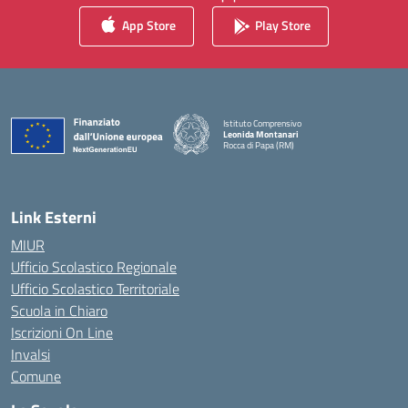
App Store
Play Store
Istituto Comprensivo
Leonida Montanari
Rocca di Papa (RM)
— Visita la pagina iniziale della scuola
Link Esterni
MIUR
Ufficio Scolastico Regionale
Ufficio Scolastico Territoriale
Scuola in Chiaro
Iscrizioni On Line
Invalsi
Comune