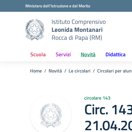
Vai ai contenuti
Vai al menu di navigazione
Vai al footer
Ministero dell'Istruzione e del Merito
Istituto Comprensivo
Leonida Montanari
Rocca di Papa (RM)
Scuola
Servizi
Novità
Didattica
Home
Novità
Le circolari
Circolari per alun
circolare 143
Circ. 14
21.04.2