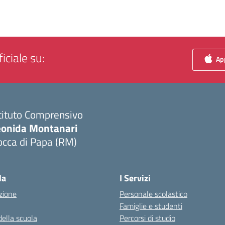
iciale su:
App
tituto Comprensivo
eonida Montanari
occa di Papa (RM)
Visita la pagina iniziale della scuola
la
I Servizi
zione
Personale scolastico
Famiglie e studenti
della scuola
Percorsi di studio