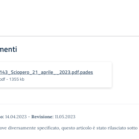
menti
143_Sciopero_21_aprile__2023.pdf.pades
pdf - 1355 kb
o:
14.04.2023
-
Revisione:
11.05.2023
ove diversamente specificato, questo articolo è stato rilasciato sott