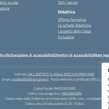
della scuola
Tutti i servizi
azione
Didattica
Offerta formativa
Le schede didattiche
I progetti delle classi
Inclusione
licy
Dichiarazione di accessibilità
Obiettivi di accessibilità
Note lega
Indirizzo:
VIA C.BATTISTI,14 00044 ROCCA DI PAPA (RM)
Email:
rmic8aq00n@istruzione.it
Posta elettronica certificata (PEC):
rmic8a
Codice fiscale: 84002620585
Codice meccanografico:
RMIC8AQ00N
Codice Indice delle Pubbliche Amministrazioni (IPA): istsc_rmic8aq00n
Codice unico di fatturazione (CUF): 7JVJUU