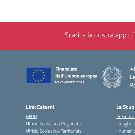
Scarica la nostra app uff
Is
L
R
— 
Link Esterni
La Scuo
MIUR
Presenta
Ufficio Scolastico Regionale
I luoghi
Ufficio Scolastico Territoriale
I numeri 