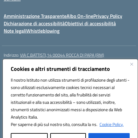
Amministrazione Trasparente
Albo On-line
Privacy Policy
Dichiarazione di accessibilità
Obiettivi di accessibilità
Note legali
Whistleblowing
Indirizzo:
VIA C.BATTISTI,14 00044 ROCCA DI PAPA (RM)
Centralino:
069499928
Email:
rmic8aq00n@istruzione.it
Posta elettronica certificata (PEC):
Cookies e altri strumenti di tracciamento
rmic8aq00n@pec.istruzione.it
Codice fiscale: 84002620585
Il nostro Istituto non utilizza strumenti di profilazione degli utenti -
Codice meccanografico:
RMIC8AQ00N
sono utilizzati esclusivamente cookies tecnici necessari al
Codice Indice delle Pubbliche Amministrazioni (IPA): istsc_rmic8aq00n
corretto funzionamento del sito, alla fruibilità dei servizi
Codice unico di fatturazione (CUF): 7JVJUU
istituzionali e alla sua accessibilità – sono utilizzati, inoltre,
strumenti statistici anonimizzati messi a disposizione da Web
Analytics Italia.
Hosting & Powered by 3D Solution S.r.l.
Per saperne di più sul nostro sito, consulta la ns.
Cookie Policy.
Concept & Design by Designers Italia