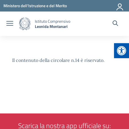
Vai ai contenuti
Vai al menu di navigazione
Vai al footer
Ministero dell'Istruzione e del Merito
Istituto Comprensivo
Leonida Montanari
Apr
Il contenuto della circolare n.14 è riservato.
Scarica la nostra app ufficiale su: