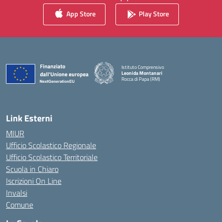
App Store
Play Store
Istituto Comprensivo
Leonida Montanari
Rocca di Papa (RM)
— Visita la pagina iniziale della scuola
Link Esterni
MIUR
Ufficio Scolastico Regionale
Ufficio Scolastico Territoriale
Scuola in Chiaro
Iscrizioni On Line
Invalsi
Comune