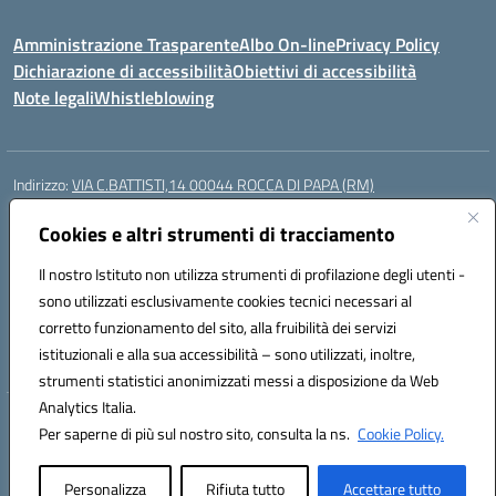
Amministrazione Trasparente
Albo On-line
Privacy Policy
Dichiarazione di accessibilità
Obiettivi di accessibilità
Note legali
Whistleblowing
Indirizzo:
VIA C.BATTISTI,14 00044 ROCCA DI PAPA (RM)
Centralino:
069499928
Email:
rmic8aq00n@istruzione.it
Posta elettronica certificata (PEC):
Cookies e altri strumenti di tracciamento
rmic8aq00n@pec.istruzione.it
Codice fiscale: 84002620585
Il nostro Istituto non utilizza strumenti di profilazione degli utenti -
Codice meccanografico:
RMIC8AQ00N
sono utilizzati esclusivamente cookies tecnici necessari al
Codice Indice delle Pubbliche Amministrazioni (IPA): istsc_rmic8aq00n
corretto funzionamento del sito, alla fruibilità dei servizi
Codice unico di fatturazione (CUF): 7JVJUU
istituzionali e alla sua accessibilità – sono utilizzati, inoltre,
strumenti statistici anonimizzati messi a disposizione da Web
Analytics Italia.
Hosting & Powered by 3D Solution S.r.l.
Per saperne di più sul nostro sito, consulta la ns.
Cookie Policy.
Concept & Design by Designers Italia
Personalizza
Rifiuta tutto
Accettare tutto