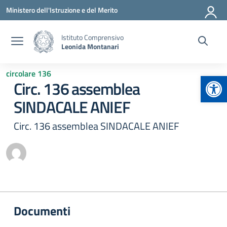
Vai ai contenuti
Vai al menu di navigazione
Vai al footer
Ministero dell'Istruzione e del Merito
Istituto Comprensivo
Leonida Montanari
circolare 136
Apr
Circ. 136 assemblea
SINDACALE ANIEF
Circ. 136 assemblea SINDACALE ANIEF
Documenti