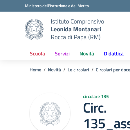
Vai ai contenuti
Vai al menu di navigazione
Vai al footer
Ministero dell'Istruzione e del Merito
Istituto Comprensivo
Leonida Montanari
Rocca di Papa (RM)
Scuola
Servizi
Novità
Didattica
Home
Novità
Le circolari
Circolari per doc
circolare 135
Circ.
135_ass