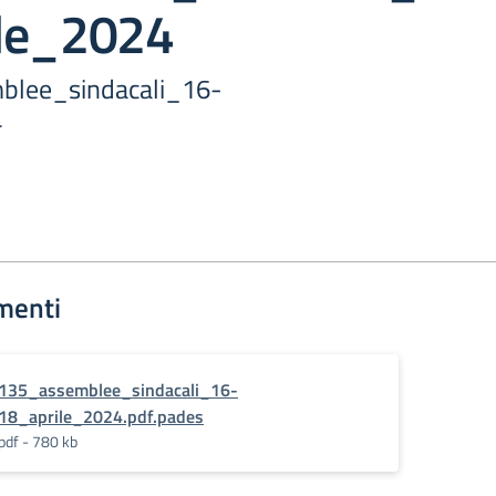
le_2024
mblee_sindacali_16-
4
menti
135_assemblee_sindacali_16-
18_aprile_2024.pdf.pades
pdf - 780 kb