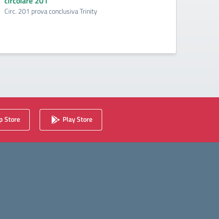
circolare 201
circo
Circ. 201 prova conclusiva Trinity
200 pu
 Store
Play Store