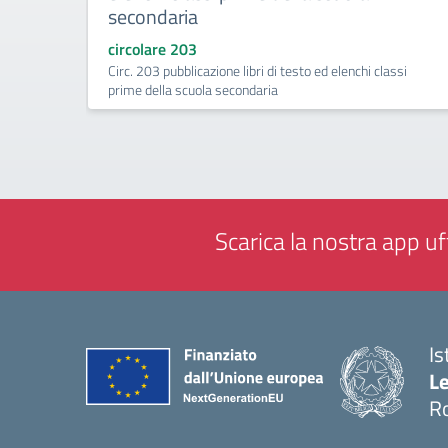
secondaria
circolare 203
Circ. 203 pubblicazione libri di testo ed elenchi classi
prime della scuola secondaria
Scarica la nostra app uff
Is
L
R
— 