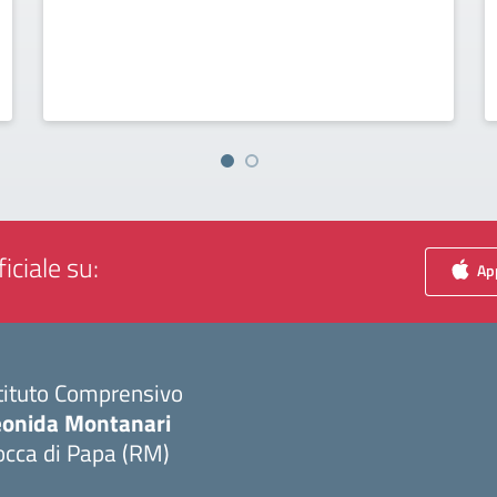
iciale su:
App
tituto Comprensivo
eonida Montanari
occa di Papa (RM)
Visita la pagina iniziale della scuola