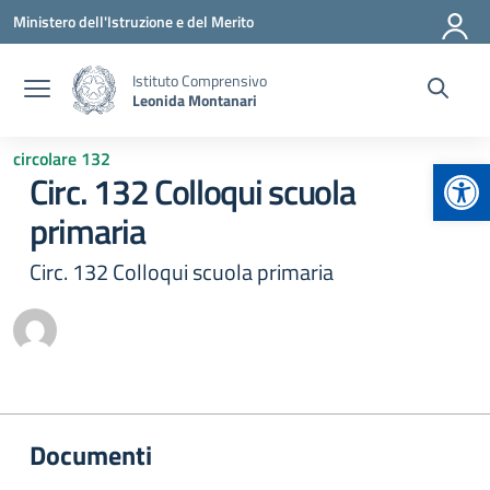
Vai ai contenuti
Vai al menu di navigazione
Vai al footer
Ministero dell'Istruzione e del Merito
Istituto Comprensivo
Leonida Montanari
circolare 132
Apr
Circ. 132 Colloqui scuola
primaria
Circ. 132 Colloqui scuola primaria
Documenti