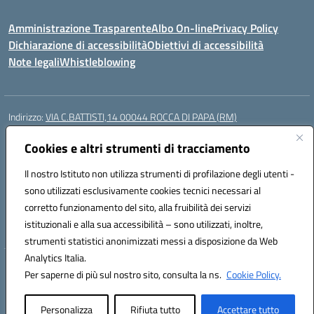
Amministrazione Trasparente
Albo On-line
Privacy Policy
Dichiarazione di accessibilità
Obiettivi di accessibilità
Note legali
Whistleblowing
Indirizzo:
VIA C.BATTISTI,14 00044 ROCCA DI PAPA (RM)
Centralino:
069499928
Email:
rmic8aq00n@istruzione.it
Posta elettronica certificata (PEC):
Cookies e altri strumenti di tracciamento
rmic8aq00n@pec.istruzione.it
Codice fiscale: 84002620585
Il nostro Istituto non utilizza strumenti di profilazione degli utenti -
Codice meccanografico:
RMIC8AQ00N
sono utilizzati esclusivamente cookies tecnici necessari al
Codice Indice delle Pubbliche Amministrazioni (IPA): istsc_rmic8aq00n
corretto funzionamento del sito, alla fruibilità dei servizi
Codice unico di fatturazione (CUF): 7JVJUU
istituzionali e alla sua accessibilità – sono utilizzati, inoltre,
strumenti statistici anonimizzati messi a disposizione da Web
Analytics Italia.
Hosting & Powered by 3D Solution S.r.l.
Per saperne di più sul nostro sito, consulta la ns.
Cookie Policy.
Concept & Design by Designers Italia
Personalizza
Rifiuta tutto
Accettare tutto