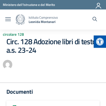
Vai ai contenuti
Vai al menu di navigazione
Vai al footer
Ministero dell'Istruzione e del Merito
Istituto Comprensivo
Leonida Montanari
circolare 128
Apr
Circ. 128 Adozione libri di testo
a.s. 23-24
Documenti