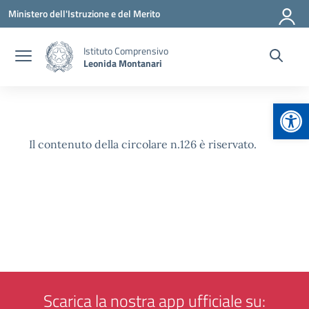
Vai ai contenuti
Vai al menu di navigazione
Vai al footer
Ministero dell'Istruzione e del Merito
Istituto Comprensivo
Leonida Montanari
Apr
Il contenuto della circolare n.126 è riservato.
Scarica la nostra app ufficiale su: