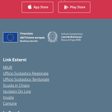
App Store
Play Store
Istituto Comprensivo
Leonida Montanari
Rocca di Papa (RM)
— Visita la pagina iniziale della scuola
Link Esterni
MIUR
Ufficio Scolastico Regionale
Ufficio Scolastico Territoriale
Scuola in Chiaro
Iscrizioni On Line
Invalsi
Comune