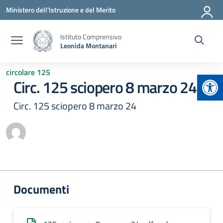
Vai ai contenuti
Vai al menu di navigazione
Vai al footer
Ministero dell'Istruzione e del Merito
Istituto Comprensivo
Leonida Montanari
circolare 125
Apr
Circ. 125 sciopero 8 marzo 24
Circ. 125 sciopero 8 marzo 24
Documenti