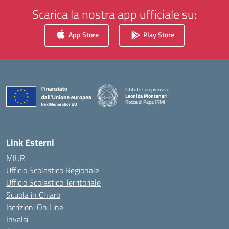
Scarica la nostra app ufficiale su:
App Store
Play Store
Istituto Comprensivo
Leonida Montanari
Rocca di Papa (RM)
— Visita la pagina iniziale della scuola
Link Esterni
MIUR
Ufficio Scolastico Regionale
Ufficio Scolastico Territoriale
Scuola in Chiaro
Iscrizioni On Line
Invalsi