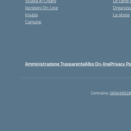
Scuola in Chiaro
Le carte 
Iscrizioni On Line
Organizz
Invalsi
La storia
Comune
Amministrazione Trasparente
Albo On-line
Privacy Po
Centralino:
069499928