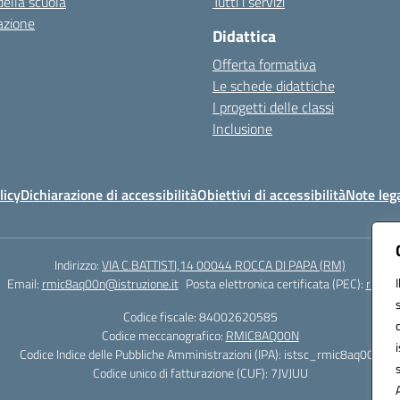
della scuola
Tutti i servizi
azione
Didattica
Offerta formativa
Le schede didattiche
I progetti delle classi
Inclusione
licy
Dichiarazione di accessibilità
Obiettivi di accessibilità
Note lega
Indirizzo:
VIA C.BATTISTI,14 00044 ROCCA DI PAPA (RM)
Email:
rmic8aq00n@istruzione.it
Posta elettronica certificata (PEC):
rmic8a
Codice fiscale: 84002620585
Codice meccanografico:
RMIC8AQ00N
Codice Indice delle Pubbliche Amministrazioni (IPA): istsc_rmic8aq00n
Codice unico di fatturazione (CUF): 7JVJUU