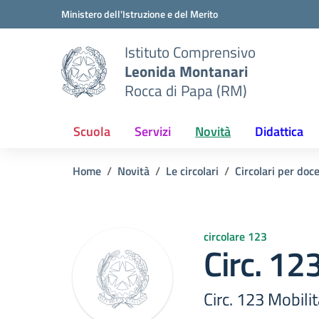
Vai ai contenuti
Vai al menu di navigazione
Vai al footer
Ministero dell'Istruzione e del Merito
Istituto Comprensivo
Leonida Montanari
Rocca di Papa (RM)
Scuola
Servizi
Novità
Didattica
Home
Novità
Le circolari
Circolari per doc
circolare 123
Circ. 12
Circ. 123 Mobili