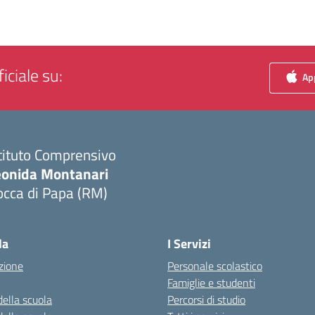
iciale su:
App
tituto Comprensivo
eonida Montanari
occa di Papa (RM)
Visita la pagina iniziale della scuola
la
I Servizi
zione
Personale scolastico
Famiglie e studenti
della scuola
Percorsi di studio