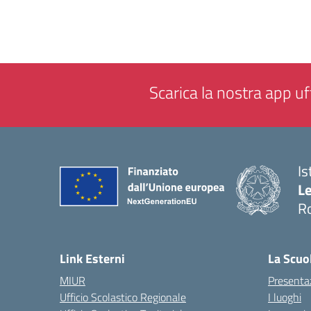
Scarica la nostra app uff
Is
L
R
— 
Link Esterni
La Scuo
MIUR
Presenta
Ufficio Scolastico Regionale
I luoghi