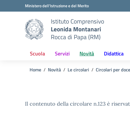
Vai ai contenuti
Vai al menu di navigazione
Vai al footer
Ministero dell'Istruzione e del Merito
Istituto Comprensivo
Leonida Montanari
Rocca di Papa (RM)
Scuola
Servizi
Novità
Didattica
Home
Novità
Le circolari
Circolari per doc
Il contenuto della circolare n.123 è riservat