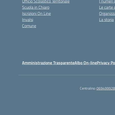
Ufficio Scolastico Territoriale
I numeri 
Scuola in Chiaro
Le carte 
Iscrizioni On Line
Organizz
Invalsi
La storia
Comune
Amministrazione Trasparente
Albo On-line
Privacy Po
Centralino:
069499928