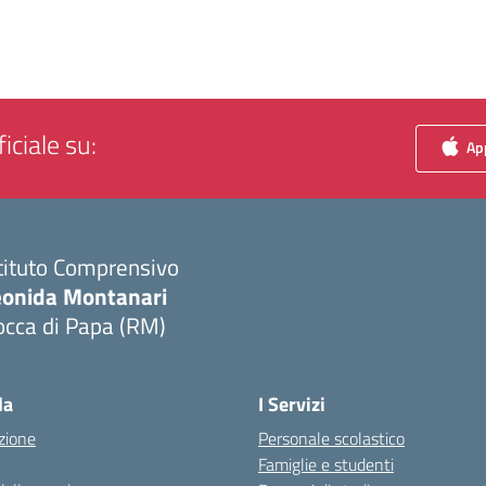
iciale su:
App
tituto Comprensivo
eonida Montanari
occa di Papa (RM)
Visita la pagina iniziale della scuola
la
I Servizi
zione
Personale scolastico
Famiglie e studenti