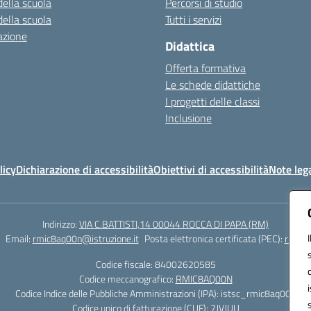
della scuola
Percorsi di studio
della scuola
Tutti i servizi
azione
Didattica
Offerta formativa
Le schede didattiche
I progetti delle classi
Inclusione
licy
Dichiarazione di accessibilità
Obiettivi di accessibilità
Note lega
Indirizzo:
VIA C.BATTISTI,14 00044 ROCCA DI PAPA (RM)
Email:
rmic8aq00n@istruzione.it
Posta elettronica certificata (PEC):
rmic8a
Codice fiscale: 84002620585
Codice meccanografico:
RMIC8AQ00N
Codice Indice delle Pubbliche Amministrazioni (IPA): istsc_rmic8aq00n
Codice unico di fatturazione (CUF): 7JVJUU