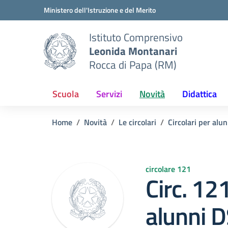
Vai ai contenuti
Vai al menu di navigazione
Vai al footer
Ministero dell'Istruzione e del Merito
Istituto Comprensivo
Leonida Montanari
Rocca di Papa (RM)
Scuola
Servizi
Novità
Didattica
Home
Novità
Le circolari
Circolari per alun
circolare 121
Circ. 12
alunni 