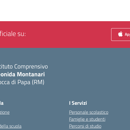
iciale su:
App
tituto Comprensivo
eonida Montanari
occa di Papa (RM)
Visita la pagina iniziale della scuola
la
I Servizi
zione
Personale scolastico
Famiglie e studenti
della scuola
Percorsi di studio