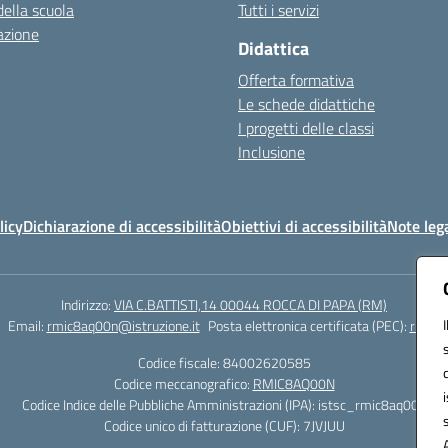
della scuola
Tutti i servizi
azione
Didattica
Offerta formativa
Le schede didattiche
I progetti delle classi
Inclusione
licy
Dichiarazione di accessibilità
Obiettivi di accessibilità
Note lega
Indirizzo:
VIA C.BATTISTI,14 00044 ROCCA DI PAPA (RM)
Email:
rmic8aq00n@istruzione.it
Posta elettronica certificata (PEC):
rmic8a
Codice fiscale: 84002620585
Codice meccanografico:
RMIC8AQ00N
Codice Indice delle Pubbliche Amministrazioni (IPA): istsc_rmic8aq00n
Codice unico di fatturazione (CUF): 7JVJUU