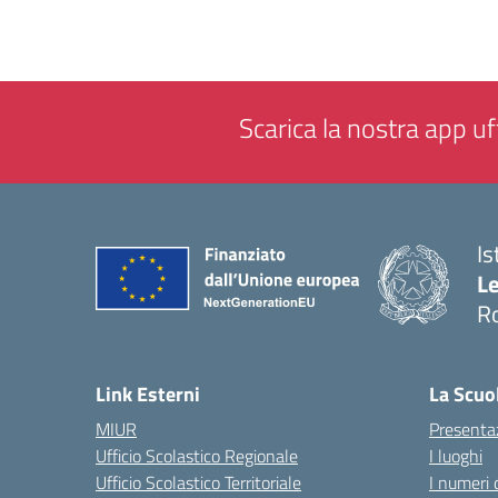
Scarica la nostra app uff
Is
L
R
— 
Link Esterni
La Scuo
MIUR
Presenta
Ufficio Scolastico Regionale
I luoghi
Ufficio Scolastico Territoriale
I numeri 