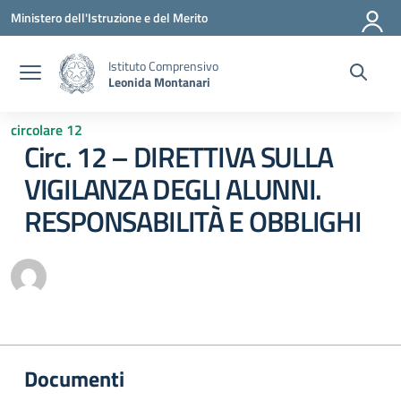
Vai ai contenuti
Vai al menu di navigazione
Vai al footer
Ministero dell'Istruzione e del Merito
Istituto Comprensivo
Leonida Montanari
circolare 12
Circ. 12 – DIRETTIVA SULLA
VIGILANZA DEGLI ALUNNI.
RESPONSABILITÀ E OBBLIGHI
Documenti