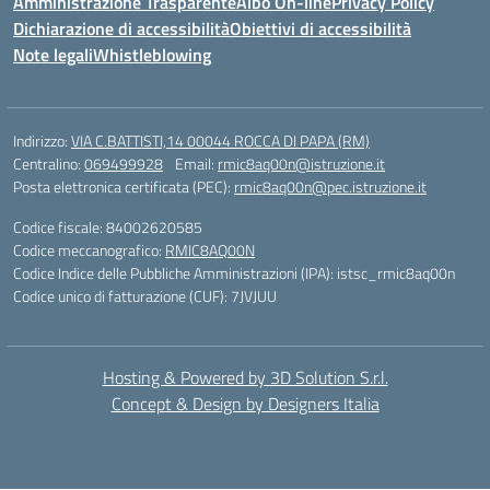
Amministrazione Trasparente
Albo On-line
Privacy Policy
Dichiarazione di accessibilità
Obiettivi di accessibilità
Note legali
Whistleblowing
Indirizzo:
VIA C.BATTISTI,14 00044 ROCCA DI PAPA (RM)
Centralino:
069499928
Email:
rmic8aq00n@istruzione.it
Posta elettronica certificata (PEC):
rmic8aq00n@pec.istruzione.it
Codice fiscale: 84002620585
Codice meccanografico:
RMIC8AQ00N
Codice Indice delle Pubbliche Amministrazioni (IPA): istsc_rmic8aq00n
Codice unico di fatturazione (CUF): 7JVJUU
Hosting & Powered by 3D Solution S.r.l.
Concept & Design by Designers Italia