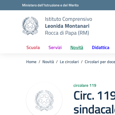
Vai ai contenuti
Vai al menu di navigazione
Vai al footer
Ministero dell'Istruzione e del Merito
Istituto Comprensivo
Leonida Montanari
Rocca di Papa (RM)
Scuola
Servizi
Novità
Didattica
Home
Novità
Le circolari
Circolari per doc
circolare 119
Circ. 1
sindacal