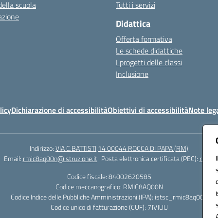
della scuola
Tutti i servizi
azione
Didattica
Offerta formativa
Le schede didattiche
I progetti delle classi
Inclusione
licy
Dichiarazione di accessibilità
Obiettivi di accessibilità
Note lega
Indirizzo:
VIA C.BATTISTI,14 00044 ROCCA DI PAPA (RM)
Email:
rmic8aq00n@istruzione.it
Posta elettronica certificata (PEC):
rmic8a
Codice fiscale: 84002620585
Codice meccanografico:
RMIC8AQ00N
Codice Indice delle Pubbliche Amministrazioni (IPA): istsc_rmic8aq00n
Codice unico di fatturazione (CUF): 7JVJUU