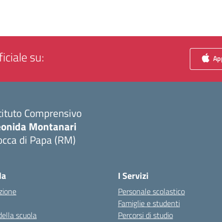
iciale su:
App
tituto Comprensivo
eonida Montanari
occa di Papa (RM)
Visita la pagina iniziale della scuola
la
I Servizi
zione
Personale scolastico
Famiglie e studenti
della scuola
Percorsi di studio