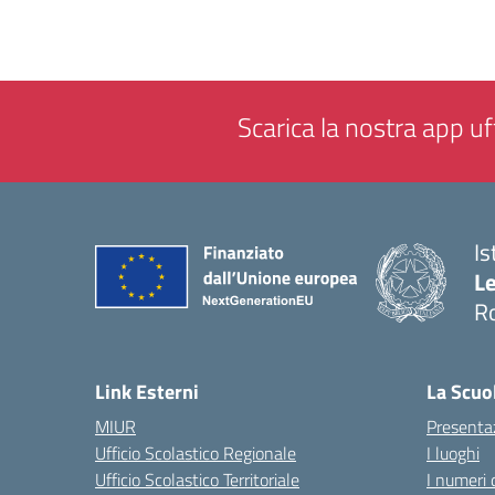
Scarica la nostra app uff
Is
L
R
— 
Link Esterni
La Scuo
MIUR
Presenta
Ufficio Scolastico Regionale
I luoghi
Ufficio Scolastico Territoriale
I numeri 