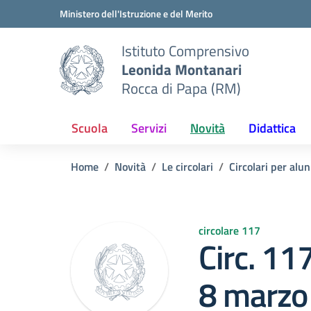
Vai ai contenuti
Vai al menu di navigazione
Vai al footer
Ministero dell'Istruzione e del Merito
Istituto Comprensivo
Leonida Montanari
Rocca di Papa (RM)
Scuola
Servizi
Novità
Didattica
Home
Novità
Le circolari
Circolari per alun
circolare 117
Circ. 11
8 marzo