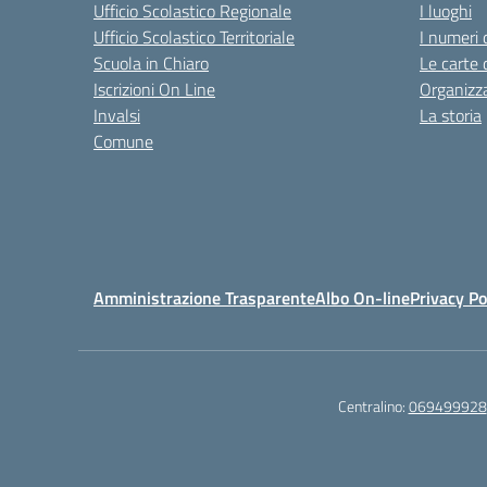
Ufficio Scolastico Regionale
I luoghi
Ufficio Scolastico Territoriale
I numeri 
Scuola in Chiaro
Le carte 
Iscrizioni On Line
Organizz
Invalsi
La storia
Comune
Amministrazione Trasparente
Albo On-line
Privacy Po
Centralino:
069499928