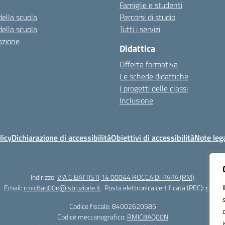
Famiglie e studenti
della scuola
Percorsi di studio
della scuola
Tutti i servizi
azione
Didattica
Offerta formativa
Le schede didattiche
I progetti delle classi
Inclusione
licy
Dichiarazione di accessibilità
Obiettivi di accessibilità
Note lega
Indirizzo:
VIA C.BATTISTI,14 00044 ROCCA DI PAPA (RM)
Email:
rmic8aq00n@istruzione.it
Posta elettronica certificata (PEC):
rmic8a
Codice fiscale: 84002620585
Codice meccanografico:
RMIC8AQ00N