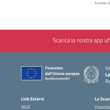
Eccetto d
Scarica la nostra app uff
Is
L
R
— 
Link Esterni
La Scuo
MIUR
Presenta