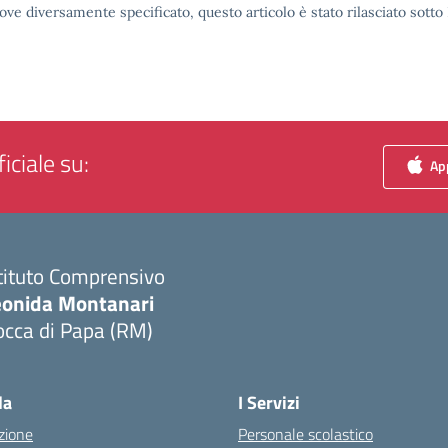
ove diversamente specificato, questo articolo è stato rilasciato sott
iciale su:
App
tituto Comprensivo
eonida Montanari
occa di Papa (RM)
Visita la pagina iniziale della scuola
la
I Servizi
zione
Personale scolastico