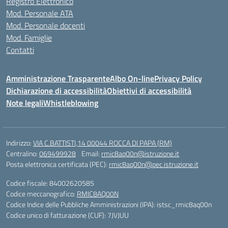
Registro Elettronico
Mod. Personale ATA
Mod. Personale docenti
Mod. Famiglie
Contatti
Amministrazione Trasparente
Albo On-line
Privacy Policy
Dichiarazione di accessibilità
Obiettivi di accessibilità
Note legali
Whistleblowing
Indirizzo:
VIA C.BATTISTI,14 00044 ROCCA DI PAPA (RM)
Centralino:
069499928
Email:
rmic8aq00n@istruzione.it
Posta elettronica certificata (PEC):
rmic8aq00n@pec.istruzione.it
Codice fiscale: 84002620585
Codice meccanografico:
RMIC8AQ00N
Codice Indice delle Pubbliche Amministrazioni (IPA): istsc_rmic8aq00n
Codice unico di fatturazione (CUF): 7JVJUU