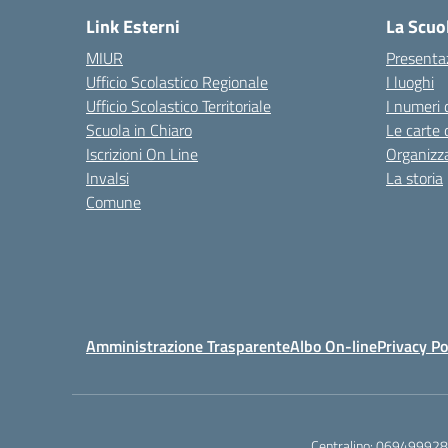
Link Esterni
La Scuo
MIUR
Presenta
Ufficio Scolastico Regionale
I luoghi
Ufficio Scolastico Territoriale
I numeri 
Scuola in Chiaro
Le carte 
Iscrizioni On Line
Organizz
Invalsi
La storia
Comune
Amministrazione Trasparente
Albo On-line
Privacy Po
Centralino:
069499928