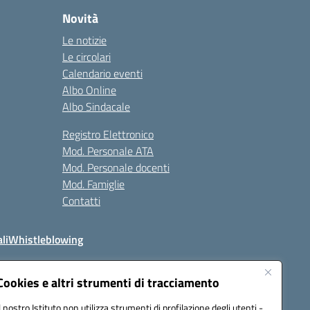
Novità
Le notizie
Le circolari
Calendario eventi
Albo Online
Albo Sindacale
Registro Elettronico
Mod. Personale ATA
Mod. Personale docenti
Mod. Famiglie
Contatti
li
Whistleblowing
Cookies e altri strumenti di tracciamento
Il nostro Istituto non utilizza strumenti di profilazione degli utenti -
q00n@pec.istruzione.it