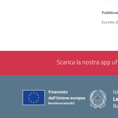
Pubblicat
Eccetto d
Scarica la nostra app uff
Is
L
R
— 