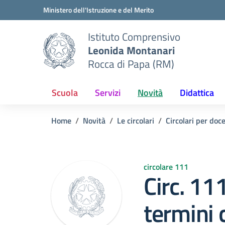
Vai ai contenuti
Vai al menu di navigazione
Vai al footer
Ministero dell'Istruzione e del Merito
Istituto Comprensivo
Leonida Montanari
Rocca di Papa (RM)
Scuola
Servizi
Novità
Didattica
Home
Novità
Le circolari
Circolari per doc
circolare 111
Circ. 11
termini 