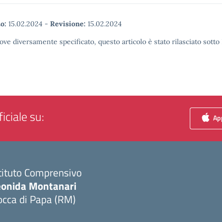
o:
15.02.2024
-
Revisione:
15.02.2024
ove diversamente specificato, questo articolo è stato rilasciato sott
iciale su:
App
tituto Comprensivo
eonida Montanari
occa di Papa (RM)
Visita la pagina iniziale della scuola