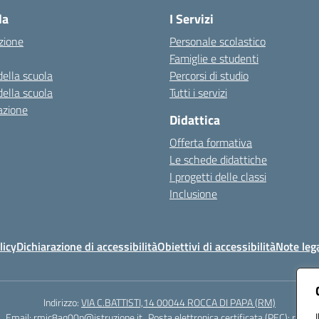
la
I Servizi
zione
Personale scolastico
Famiglie e studenti
della scuola
Percorsi di studio
della scuola
Tutti i servizi
azione
Didattica
Offerta formativa
Le schede didattiche
I progetti delle classi
Inclusione
licy
Dichiarazione di accessibilità
Obiettivi di accessibilità
Note lega
Indirizzo:
VIA C.BATTISTI,14 00044 ROCCA DI PAPA (RM)
Email:
rmic8aq00n@istruzione.it
Posta elettronica certificata (PEC):
rmic8a