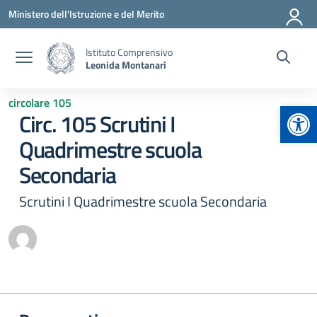
Vai ai contenuti
Vai al menu di navigazione
Vai al footer
Ministero dell'Istruzione e del Merito
Istituto Comprensivo
Leonida Montanari
circolare 105
Apr
Circ. 105 Scrutini I
Quadrimestre scuola
Secondaria
Scrutini I Quadrimestre scuola Secondaria