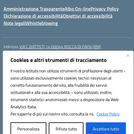
Amministrazione Trasparente
Albo On-line
Privacy Policy
Dichiarazione di accessibilità
Obiettivi di accessibilità
Note legali
Whistleblowing
Indirizzo:
VIA C.BATTISTI,14 00044 ROCCA DI PAPA (RM)
Centralino:
069499928
Email:
rmic8aq00n@istruzione.it
Posta elettronica certificata (PEC):
Cookies e altri strumenti di tracciamento
rmic8aq00n@pec.istruzione.it
Codice fiscale: 84002620585
Il nostro Istituto non utilizza strumenti di profilazione degli utenti -
Codice meccanografico:
RMIC8AQ00N
sono utilizzati esclusivamente cookies tecnici necessari al
Codice Indice delle Pubbliche Amministrazioni (IPA): istsc_rmic8aq00n
corretto funzionamento del sito, alla fruibilità dei servizi
Codice unico di fatturazione (CUF): 7JVJUU
istituzionali e alla sua accessibilità – sono utilizzati, inoltre,
strumenti statistici anonimizzati messi a disposizione da Web
Analytics Italia.
Hosting & Powered by 3D Solution S.r.l.
Per saperne di più sul nostro sito, consulta la ns.
Cookie Policy.
Concept & Design by Designers Italia
Personalizza
Rifiuta tutto
Accettare tutto