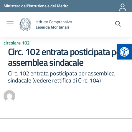
Vai ai contenuti
Vai al menu di navigazione
Vai al footer
Ministero dell'Istruzione e del Merito
Istituto Comprensivo
Leonida Montanari
circolare 102
Apr
Circ. 102 entrata posticipata per
assemblea sindacale
Circ. 102 entrata posticipata per assemblea
sindacale (vedere rettifica di Circ. 104)