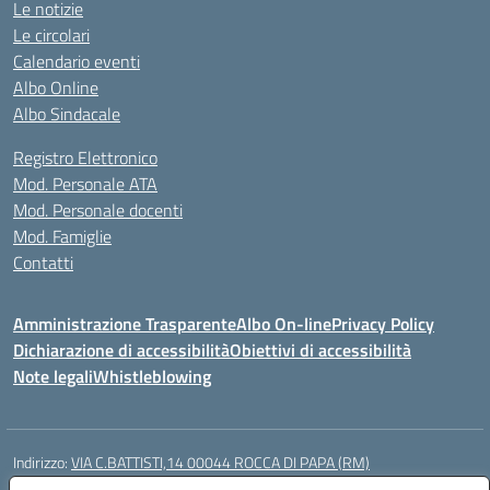
Le notizie
Le circolari
Calendario eventi
Albo Online
Albo Sindacale
Registro Elettronico
Mod. Personale ATA
Mod. Personale docenti
Mod. Famiglie
Contatti
Amministrazione Trasparente
Albo On-line
Privacy Policy
Dichiarazione di accessibilità
Obiettivi di accessibilità
Note legali
Whistleblowing
Indirizzo:
VIA C.BATTISTI,14 00044 ROCCA DI PAPA (RM)
Centralino:
069499928
Email:
rmic8aq00n@istruzione.it