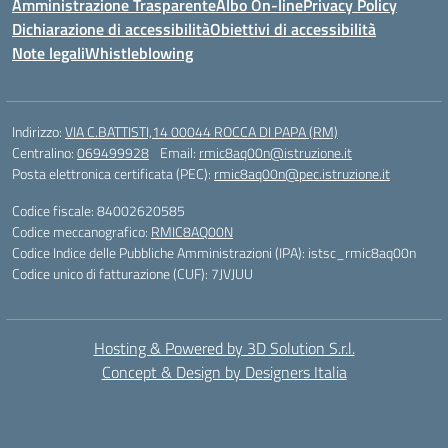
Amministrazione Trasparente
Albo On-line
Privacy Policy
Dichiarazione di accessibilità
Obiettivi di accessibilità
Note legali
Whistleblowing
Indirizzo:
VIA C.BATTISTI,14 00044 ROCCA DI PAPA (RM)
Centralino:
069499928
Email:
rmic8aq00n@istruzione.it
Posta elettronica certificata (PEC):
rmic8aq00n@pec.istruzione.it
Codice fiscale: 84002620585
Codice meccanografico:
RMIC8AQ00N
Codice Indice delle Pubbliche Amministrazioni (IPA): istsc_rmic8aq00n
Codice unico di fatturazione (CUF): 7JVJUU
Hosting & Powered by 3D Solution S.r.l.
Concept & Design by Designers Italia