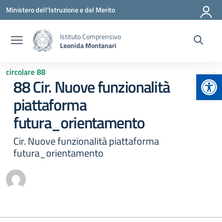
Vai ai contenuti
Vai al menu di navigazione
Vai al footer
Ministero dell'Istruzione e del Merito
Istituto Comprensivo
Leonida Montanari
circolare 88
Apr
88 Cir. Nuove funzionalità
piattaforma
futura_orientamento
Cir. Nuove funzionalità piattaforma
futura_orientamento