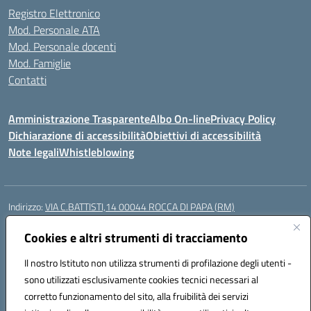
Registro Elettronico
Mod. Personale ATA
Mod. Personale docenti
Mod. Famiglie
Contatti
Amministrazione Trasparente
Albo On-line
Privacy Policy
Dichiarazione di accessibilità
Obiettivi di accessibilità
Note legali
Whistleblowing
Indirizzo:
VIA C.BATTISTI,14 00044 ROCCA DI PAPA (RM)
Centralino:
069499928
Email:
rmic8aq00n@istruzione.it
Posta elettronica certificata (PEC):
Cookies e altri strumenti di tracciamento
rmic8aq00n@pec.istruzione.it
Codice fiscale: 84002620585
Il nostro Istituto non utilizza strumenti di profilazione degli utenti -
Codice meccanografico:
RMIC8AQ00N
sono utilizzati esclusivamente cookies tecnici necessari al
Codice Indice delle Pubbliche Amministrazioni (IPA): istsc_rmic8aq00n
corretto funzionamento del sito, alla fruibilità dei servizi
Codice unico di fatturazione (CUF): 7JVJUU